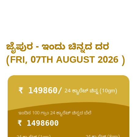
ಜೈಪುರ - ಇಂದು ಚಿನ್ನದ ದರ
(FRI, 07TH AUGUST 2026 )
₹ 149860/
24 ಕ್ಯಾರೆಟ್ ಚಿನ್ನ (10gm)
ಇಂದಿನ 100 ಗ್ರಾಂ 24 ಕ್ಯಾರೆಟ್ ಚಿನ್ನದ ಬೆಲೆ
₹ 1498600