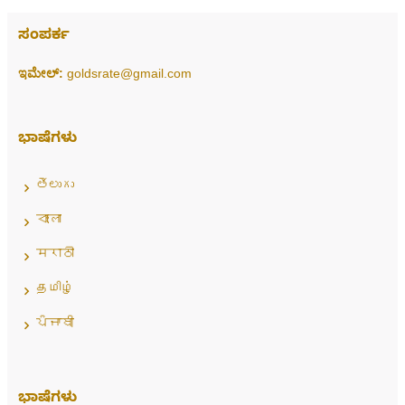
ಸಂಪರ್ಕ
ಇಮೇಲ್:
goldsrate@gmail.com
ಭಾಷೆಗಳು
తెలుగు
বাংলা
मराठी
தமிழ்
ਪੰਜਾਬੀ
ಭಾಷೆಗಳು