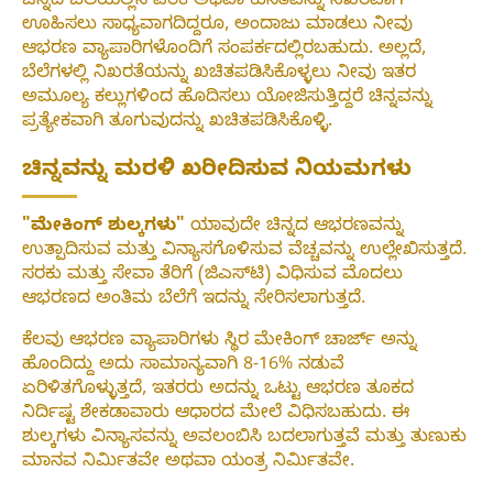
ಚಿನ್ನದ ಬೆಲೆಯಲ್ಲಿನ ಏರಿಕೆ ಅಥವಾ ಕುಸಿತವನ್ನು ನಿಖರವಾಗಿ
ಊಹಿಸಲು ಸಾಧ್ಯವಾಗದಿದ್ದರೂ, ಅಂದಾಜು ಮಾಡಲು ನೀವು
ಆಭರಣ ವ್ಯಾಪಾರಿಗಳೊಂದಿಗೆ ಸಂಪರ್ಕದಲ್ಲಿರಬಹುದು. ಅಲ್ಲದೆ,
ಬೆಲೆಗಳಲ್ಲಿ ನಿಖರತೆಯನ್ನು ಖಚಿತಪಡಿಸಿಕೊಳ್ಳಲು ನೀವು ಇತರ
ಅಮೂಲ್ಯ ಕಲ್ಲುಗಳಿಂದ ಹೊದಿಸಲು ಯೋಜಿಸುತ್ತಿದ್ದರೆ ಚಿನ್ನವನ್ನು
ಪ್ರತ್ಯೇಕವಾಗಿ ತೂಗುವುದನ್ನು ಖಚಿತಪಡಿಸಿಕೊಳ್ಳಿ.
ಚಿನ್ನವನ್ನು ಮರಳಿ ಖರೀದಿಸುವ ನಿಯಮಗಳು
"ಮೇಕಿಂಗ್ ಶುಲ್ಕಗಳು"
ಯಾವುದೇ ಚಿನ್ನದ ಆಭರಣವನ್ನು
ಉತ್ಪಾದಿಸುವ ಮತ್ತು ವಿನ್ಯಾಸಗೊಳಿಸುವ ವೆಚ್ಚವನ್ನು ಉಲ್ಲೇಖಿಸುತ್ತದೆ.
ಸರಕು ಮತ್ತು ಸೇವಾ ತೆರಿಗೆ (ಜಿಎಸ್‌ಟಿ) ವಿಧಿಸುವ ಮೊದಲು
ಆಭರಣದ ಅಂತಿಮ ಬೆಲೆಗೆ ಇದನ್ನು ಸೇರಿಸಲಾಗುತ್ತದೆ.
ಕೆಲವು ಆಭರಣ ವ್ಯಾಪಾರಿಗಳು ಸ್ಥಿರ ಮೇಕಿಂಗ್ ಚಾರ್ಜ್ ಅನ್ನು
ಹೊಂದಿದ್ದು ಅದು ಸಾಮಾನ್ಯವಾಗಿ 8-16% ನಡುವೆ
ಏರಿಳಿತಗೊಳ್ಳುತ್ತದೆ, ಇತರರು ಅದನ್ನು ಒಟ್ಟು ಆಭರಣ ತೂಕದ
ನಿರ್ದಿಷ್ಟ ಶೇಕಡಾವಾರು ಆಧಾರದ ಮೇಲೆ ವಿಧಿಸಬಹುದು. ಈ
ಶುಲ್ಕಗಳು ವಿನ್ಯಾಸವನ್ನು ಅವಲಂಬಿಸಿ ಬದಲಾಗುತ್ತವೆ ಮತ್ತು ತುಣುಕು
ಮಾನವ ನಿರ್ಮಿತವೇ ಅಥವಾ ಯಂತ್ರ ನಿರ್ಮಿತವೇ.