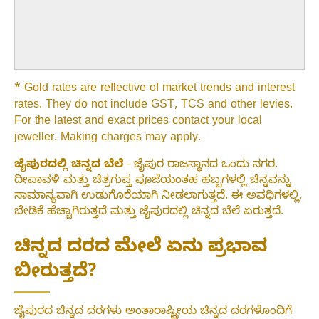
* Gold rates are reflective of market trends and interest
rates. They do not include GST, TCS and other levies.
For the latest and exact prices contact your local
jeweller. Making charges may apply.
ಜೈಪುರದಲ್ಲಿ ಚಿನ್ನದ ಬೆಲೆ
- ಜೈಪುರ ರಾಜಸ್ಥಾನದ ಒಂದು ನಗರ.
ದೀಪಾವಳಿ ಮತ್ತು ಚಿತ್ರಗುಪ್ತ ಪೂಜೆಯಂತಹ ಹಬ್ಬಗಳಲ್ಲಿ ಚಿನ್ನವನ್ನು
ಸಾಮಾನ್ಯವಾಗಿ ಉಡುಗೊರೆಯಾಗಿ ನೀಡಲಾಗುತ್ತದೆ. ಈ ಅವಧಿಗಳಲ್ಲಿ,
ಬೇಡಿಕೆ ಹೆಚ್ಚಾಗಿರುತ್ತದೆ ಮತ್ತು ಜೈಪುರದಲ್ಲಿ ಚಿನ್ನದ ಬೆಲೆ ಏರುತ್ತದೆ.
ಚಿನ್ನದ ದರದ ಮೇಲೆ ಏನು ಪ್ರಭಾವ
ಬೀರುತ್ತದೆ?
ಜೈಪುರದ ಚಿನ್ನದ ದರಗಳು ಅಂತಾರಾಷ್ಟ್ರೀಯ ಚಿನ್ನದ ದರಗಳೊಂದಿಗೆ