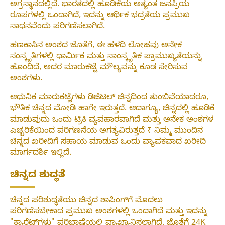
ಅಗ್ರಸ್ಥಾನದಲ್ಲಿದೆ. ಭಾರತದಲ್ಲಿ ಹೂಡಿಕೆಯ ಅತ್ಯಂತ ಜನಪ್ರಿಯ
ರೂಪಗಳಲ್ಲಿ ಒಂದಾಗಿದೆ, ಇದನ್ನು ಆರ್ಥಿಕ ಭದ್ರತೆಯ ಪ್ರಮುಖ
ಸಾಧನವೆಂದು ಪರಿಗಣಿಸಲಾಗಿದೆ.
ಹಣಕಾಸಿನ ಅಂಶದ ಜೊತೆಗೆ, ಈ ಹಳದಿ ಲೋಹವು ಅನೇಕ
ಸಂಸ್ಕೃತಿಗಳಲ್ಲಿ ಧಾರ್ಮಿಕ ಮತ್ತು ಸಾಂಸ್ಕೃತಿಕ ಪ್ರಾಮುಖ್ಯತೆಯನ್ನು
ಹೊಂದಿದೆ, ಅದರ ಮಾರುಕಟ್ಟೆ ಮೌಲ್ಯವನ್ನು ಕೂಡ ಸೇರಿಸುವ
ಅಂಶಗಳು.
ಆಧುನಿಕ ಮಾರುಕಟ್ಟೆಗಳು ಡಿಜಿಟಲ್ ಚಿನ್ನದಿಂದ ತುಂಬಿವೆಯಾದರೂ,
ಭೌತಿಕ ಚಿನ್ನದ ಮೋಡಿ ಹಾಗೇ ಇರುತ್ತದೆ. ಆದಾಗ್ಯೂ, ಚಿನ್ನದಲ್ಲಿ ಹೂಡಿಕೆ
ಮಾಡುವುದು ಒಂದು ಟ್ರಿಕಿ ವ್ಯವಹಾರವಾಗಿದೆ ಮತ್ತು ಅನೇಕ ಅಂಶಗಳ
ಎಚ್ಚರಿಕೆಯಿಂದ ಪರಿಗಣನೆಯ ಅಗತ್ಯವಿರುತ್ತದೆ ₹ ನಿಮ್ಮ ಮುಂದಿನ
ಚಿನ್ನದ ಖರೀದಿಗೆ ಸಹಾಯ ಮಾಡುವ ಒಂದು ವ್ಯಾಪಕವಾದ ಖರೀದಿ
ಮಾರ್ಗದರ್ಶಿ ಇಲ್ಲಿದೆ.
ಚಿನ್ನದ ಶುದ್ಧತೆ
ಚಿನ್ನದ ಪರಿಶುದ್ಧತೆಯು ಚಿನ್ನದ ಶಾಪಿಂಗ್‌ಗೆ ಮೊದಲು
ಪರಿಗಣಿಸಬೇಕಾದ ಪ್ರಮುಖ ಅಂಶಗಳಲ್ಲಿ ಒಂದಾಗಿದೆ ಮತ್ತು ಇದನ್ನು
"ಕ್ಯಾರೆಟ್‌ಗಳು" ಪರಿಭಾಷೆಯಲ್ಲಿ ವ್ಯಾಖ್ಯಾನಿಸಲಾಗಿದೆ, ಜೊತೆಗೆ 24K