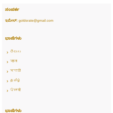
ಸಂಪರ್ಕ
ಇಮೇಲ್:
goldsrate@gmail.com
ಭಾಷೆಗಳು
తెలుగు
বাংলা
मराठी
தமிழ்
ਪੰਜਾਬੀ
ಭಾಷೆಗಳು