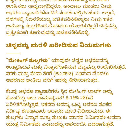
ಚಿನ್ನದ ಬೆಲೆಯಲ್ಲಿನ ಏರಿಕೆ ಅಥವಾ ಕುಸಿತವನ್ನು ನಿಖರವಾಗಿ
ಊಹಿಸಲು ಸಾಧ್ಯವಾಗದಿದ್ದರೂ, ಅಂದಾಜು ಮಾಡಲು ನೀವು
ಆಭರಣ ವ್ಯಾಪಾರಿಗಳೊಂದಿಗೆ ಸಂಪರ್ಕದಲ್ಲಿರಬಹುದು. ಅಲ್ಲದೆ,
ಬೆಲೆಗಳಲ್ಲಿ ನಿಖರತೆಯನ್ನು ಖಚಿತಪಡಿಸಿಕೊಳ್ಳಲು ನೀವು ಇತರ
ಅಮೂಲ್ಯ ಕಲ್ಲುಗಳಿಂದ ಹೊದಿಸಲು ಯೋಜಿಸುತ್ತಿದ್ದರೆ ಚಿನ್ನವನ್ನು
ಪ್ರತ್ಯೇಕವಾಗಿ ತೂಗುವುದನ್ನು ಖಚಿತಪಡಿಸಿಕೊಳ್ಳಿ.
ಚಿನ್ನವನ್ನು ಮರಳಿ ಖರೀದಿಸುವ ನಿಯಮಗಳು
"ಮೇಕಿಂಗ್ ಶುಲ್ಕಗಳು"
ಯಾವುದೇ ಚಿನ್ನದ ಆಭರಣವನ್ನು
ಉತ್ಪಾದಿಸುವ ಮತ್ತು ವಿನ್ಯಾಸಗೊಳಿಸುವ ವೆಚ್ಚವನ್ನು ಉಲ್ಲೇಖಿಸುತ್ತದೆ.
ಸರಕು ಮತ್ತು ಸೇವಾ ತೆರಿಗೆ (ಜಿಎಸ್‌ಟಿ) ವಿಧಿಸುವ ಮೊದಲು
ಆಭರಣದ ಅಂತಿಮ ಬೆಲೆಗೆ ಇದನ್ನು ಸೇರಿಸಲಾಗುತ್ತದೆ.
ಕೆಲವು ಆಭರಣ ವ್ಯಾಪಾರಿಗಳು ಸ್ಥಿರ ಮೇಕಿಂಗ್ ಚಾರ್ಜ್ ಅನ್ನು
ಹೊಂದಿದ್ದು ಅದು ಸಾಮಾನ್ಯವಾಗಿ 8-16% ನಡುವೆ
ಏರಿಳಿತಗೊಳ್ಳುತ್ತದೆ, ಇತರರು ಅದನ್ನು ಒಟ್ಟು ಆಭರಣ ತೂಕದ
ನಿರ್ದಿಷ್ಟ ಶೇಕಡಾವಾರು ಆಧಾರದ ಮೇಲೆ ವಿಧಿಸಬಹುದು. ಈ
ಶುಲ್ಕಗಳು ವಿನ್ಯಾಸ ಮತ್ತು ತುಣುಕು ಮಾನವ ನಿರ್ಮಿತವೇ ಅಥವಾ
ಯಂತ್ರ ನಿರ್ಮಿತವೇ ಎಂಬುದನ್ನು ಅವಲಂಬಿಸಿ ಬದಲಾಗುತ್ತವೆ.