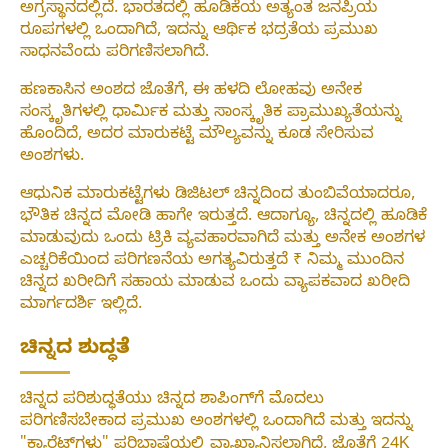
ಅಗ್ರಸ್ಥಾನದಲ್ಲಿದೆ. ಭಾರತದಲ್ಲಿ ಹೂಡಿಕೆಯ ಅತ್ಯಂತ ಜನಪ್ರಿಯ
ರೂಪಗಳಲ್ಲಿ ಒಂದಾಗಿದೆ, ಇದನ್ನು ಆರ್ಥಿಕ ಭದ್ರತೆಯ ಪ್ರಮುಖ
ಸಾಧನವೆಂದು ಪರಿಗಣಿಸಲಾಗಿದೆ.
ಹಣಕಾಸಿನ ಅಂಶದ ಜೊತೆಗೆ, ಈ ಹಳದಿ ಲೋಹವು ಅನೇಕ
ಸಂಸ್ಕೃತಿಗಳಲ್ಲಿ ಧಾರ್ಮಿಕ ಮತ್ತು ಸಾಂಸ್ಕೃತಿಕ ಪ್ರಾಮುಖ್ಯತೆಯನ್ನು
ಹೊಂದಿದೆ, ಅದರ ಮಾರುಕಟ್ಟೆ ಮೌಲ್ಯವನ್ನು ಕೂಡ ಸೇರಿಸುವ
ಅಂಶಗಳು.
ಆಧುನಿಕ ಮಾರುಕಟ್ಟೆಗಳು ಡಿಜಿಟಲ್ ಚಿನ್ನದಿಂದ ತುಂಬಿವೆಯಾದರೂ,
ಭೌತಿಕ ಚಿನ್ನದ ಮೋಡಿ ಹಾಗೇ ಇರುತ್ತದೆ. ಆದಾಗ್ಯೂ, ಚಿನ್ನದಲ್ಲಿ ಹೂಡಿಕೆ
ಮಾಡುವುದು ಒಂದು ಟ್ರಿಕಿ ವ್ಯವಹಾರವಾಗಿದೆ ಮತ್ತು ಅನೇಕ ಅಂಶಗಳ
ಎಚ್ಚರಿಕೆಯಿಂದ ಪರಿಗಣನೆಯ ಅಗತ್ಯವಿರುತ್ತದೆ ₹ ನಿಮ್ಮ ಮುಂದಿನ
ಚಿನ್ನದ ಖರೀದಿಗೆ ಸಹಾಯ ಮಾಡುವ ಒಂದು ವ್ಯಾಪಕವಾದ ಖರೀದಿ
ಮಾರ್ಗದರ್ಶಿ ಇಲ್ಲಿದೆ.
ಚಿನ್ನದ ಶುದ್ಧತೆ
ಚಿನ್ನದ ಪರಿಶುದ್ಧತೆಯು ಚಿನ್ನದ ಶಾಪಿಂಗ್‌ಗೆ ಮೊದಲು
ಪರಿಗಣಿಸಬೇಕಾದ ಪ್ರಮುಖ ಅಂಶಗಳಲ್ಲಿ ಒಂದಾಗಿದೆ ಮತ್ತು ಇದನ್ನು
"ಕ್ಯಾರೆಟ್‌ಗಳು" ಪರಿಭಾಷೆಯಲ್ಲಿ ವ್ಯಾಖ್ಯಾನಿಸಲಾಗಿದೆ, ಜೊತೆಗೆ 24K