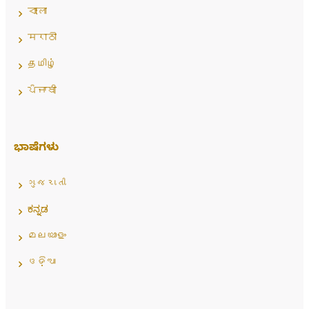
বাংলা
मराठी
தமிழ்
ਪੰਜਾਬੀ
ಭಾಷೆಗಳು
ગુજરાતી
ಕನ್ನಡ
മലയാളം
ଓଡ଼ିଆ