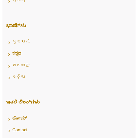
ਪੰਜਾਬੀ
ಭಾಷೆಗಳು
ગુજરાતી
ಕನ್ನಡ
മലയാളം
ଓଡ଼ିଆ
ಇತರೆ ಲಿಂಕ್‌ಗಳು
ಹೋಮ್
Contact