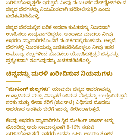
ಏರಿಳಿತಗೊಳ್ಳುತ್ತಲೇ ಇರುತ್ತದೆ. ನೀವು ನಂಬಲರ್ಹ ವೆಬ್‌ಸೈಟ್‌ಗಳಿಂದ
ಚಿನ್ನದ ಬೆಲೆಗಳನ್ನು ನಿಯಮಿತವಾಗಿ ಪರಿಶೀಲಿಸುತ್ತಿರಿ ಎಂದು
ಖಚಿತಪಡಿಸಿಕೊಳ್ಳಿ.
ಚಿನ್ನದ ಬೆಲೆಯಲ್ಲಿನ ಏರಿಕೆ ಅಥವಾ ಕುಸಿತವನ್ನು ನಿಖರವಾಗಿ
ಊಹಿಸಲು ಸಾಧ್ಯವಾಗದಿದ್ದರೂ, ಅಂದಾಜು ಮಾಡಲು ನೀವು
ಆಭರಣ ವ್ಯಾಪಾರಿಗಳೊಂದಿಗೆ ಸಂಪರ್ಕದಲ್ಲಿರಬಹುದು. ಅಲ್ಲದೆ,
ಬೆಲೆಗಳಲ್ಲಿ ನಿಖರತೆಯನ್ನು ಖಚಿತಪಡಿಸಿಕೊಳ್ಳಲು ನೀವು ಇತರ
ಅಮೂಲ್ಯ ಕಲ್ಲುಗಳಿಂದ ಹೊದಿಸಲು ಯೋಜಿಸುತ್ತಿದ್ದರೆ ಚಿನ್ನವನ್ನು
ಪ್ರತ್ಯೇಕವಾಗಿ ತೂಗುವುದನ್ನು ಖಚಿತಪಡಿಸಿಕೊಳ್ಳಿ.
ಚಿನ್ನವನ್ನು ಮರಳಿ ಖರೀದಿಸುವ ನಿಯಮಗಳು
"ಮೇಕಿಂಗ್ ಶುಲ್ಕಗಳು"
ಯಾವುದೇ ಚಿನ್ನದ ಆಭರಣವನ್ನು
ಉತ್ಪಾದಿಸುವ ಮತ್ತು ವಿನ್ಯಾಸಗೊಳಿಸುವ ವೆಚ್ಚವನ್ನು ಉಲ್ಲೇಖಿಸುತ್ತದೆ.
ಸರಕು ಮತ್ತು ಸೇವಾ ತೆರಿಗೆ (ಜಿಎಸ್‌ಟಿ) ವಿಧಿಸುವ ಮೊದಲು
ಆಭರಣದ ಅಂತಿಮ ಬೆಲೆಗೆ ಇದನ್ನು ಸೇರಿಸಲಾಗುತ್ತದೆ.
ಕೆಲವು ಆಭರಣ ವ್ಯಾಪಾರಿಗಳು ಸ್ಥಿರ ಮೇಕಿಂಗ್ ಚಾರ್ಜ್ ಅನ್ನು
ಹೊಂದಿದ್ದು ಅದು ಸಾಮಾನ್ಯವಾಗಿ 8-16% ನಡುವೆ
ಏರಿಳಿತಗೊಳ್ಳುತ್ತದೆ, ಇತರರು ಅದನ್ನು ಒಟ್ಟು ಆಭರಣ ತೂಕದ