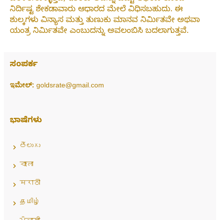
ನಿರ್ದಿಷ್ಟ ಶೇಕಡಾವಾರು ಆಧಾರದ ಮೇಲೆ ವಿಧಿಸಬಹುದು. ಈ
ಶುಲ್ಕಗಳು ವಿನ್ಯಾಸ ಮತ್ತು ತುಣುಕು ಮಾನವ ನಿರ್ಮಿತವೇ ಅಥವಾ
ಯಂತ್ರ ನಿರ್ಮಿತವೇ ಎಂಬುದನ್ನು ಅವಲಂಬಿಸಿ ಬದಲಾಗುತ್ತವೆ.
ಸಂಪರ್ಕ
ಇಮೇಲ್:
goldsrate@gmail.com
ಭಾಷೆಗಳು
తెలుగు
বাংলা
मराठी
தமிழ்