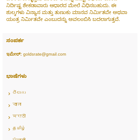
ನಿರ್ದಿಷ್ಟ ಶೇಕಡಾವಾರು ಆಧಾರದ ಮೇಲೆ ವಿಧಿಸಬಹುದು. ಈ
ಶುಲ್ಕಗಳು ವಿನ್ಯಾಸ ಮತ್ತು ತುಣುಕು ಮಾನವ ನಿರ್ಮಿತವೇ ಅಥವಾ
ಯಂತ್ರ ನಿರ್ಮಿತವೇ ಎಂಬುದನ್ನು ಅವಲಂಬಿಸಿ ಬದಲಾಗುತ್ತವೆ.
ಸಂಪರ್ಕ
ಇಮೇಲ್:
goldsrate@gmail.com
ಭಾಷೆಗಳು
తెలుగు
বাংলা
मराठी
தமிழ்