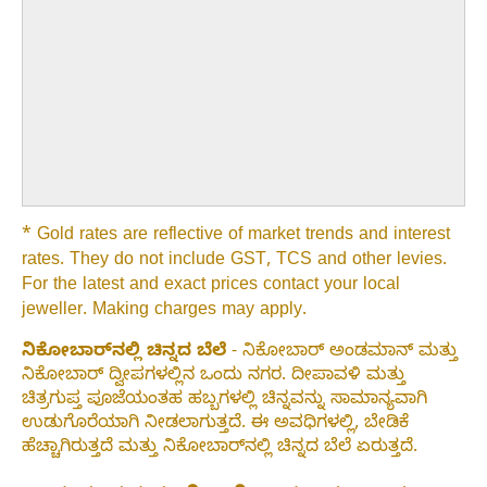
* Gold rates are reflective of market trends and interest
rates. They do not include GST, TCS and other levies.
For the latest and exact prices contact your local
jeweller. Making charges may apply.
ನಿಕೋಬಾರ್‌ನಲ್ಲಿ ಚಿನ್ನದ ಬೆಲೆ
- ನಿಕೋಬಾರ್ ಅಂಡಮಾನ್ ಮತ್ತು
ನಿಕೋಬಾರ್ ದ್ವೀಪಗಳಲ್ಲಿನ ಒಂದು ನಗರ. ದೀಪಾವಳಿ ಮತ್ತು
ಚಿತ್ರಗುಪ್ತ ಪೂಜೆಯಂತಹ ಹಬ್ಬಗಳಲ್ಲಿ ಚಿನ್ನವನ್ನು ಸಾಮಾನ್ಯವಾಗಿ
ಉಡುಗೊರೆಯಾಗಿ ನೀಡಲಾಗುತ್ತದೆ. ಈ ಅವಧಿಗಳಲ್ಲಿ, ಬೇಡಿಕೆ
ಹೆಚ್ಚಾಗಿರುತ್ತದೆ ಮತ್ತು ನಿಕೋಬಾರ್‌ನಲ್ಲಿ ಚಿನ್ನದ ಬೆಲೆ ಏರುತ್ತದೆ.