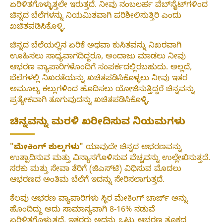
ಏರಿಳಿತಗೊಳ್ಳುತ್ತಲೇ ಇರುತ್ತದೆ. ನೀವು ನಂಬಲರ್ಹ ವೆಬ್‌ಸೈಟ್‌ಗಳಿಂದ
ಚಿನ್ನದ ಬೆಲೆಗಳನ್ನು ನಿಯಮಿತವಾಗಿ ಪರಿಶೀಲಿಸುತ್ತಿರಿ ಎಂದು
ಖಚಿತಪಡಿಸಿಕೊಳ್ಳಿ.
ಚಿನ್ನದ ಬೆಲೆಯಲ್ಲಿನ ಏರಿಕೆ ಅಥವಾ ಕುಸಿತವನ್ನು ನಿಖರವಾಗಿ
ಊಹಿಸಲು ಸಾಧ್ಯವಾಗದಿದ್ದರೂ, ಅಂದಾಜು ಮಾಡಲು ನೀವು
ಆಭರಣ ವ್ಯಾಪಾರಿಗಳೊಂದಿಗೆ ಸಂಪರ್ಕದಲ್ಲಿರಬಹುದು. ಅಲ್ಲದೆ,
ಬೆಲೆಗಳಲ್ಲಿ ನಿಖರತೆಯನ್ನು ಖಚಿತಪಡಿಸಿಕೊಳ್ಳಲು ನೀವು ಇತರ
ಅಮೂಲ್ಯ ಕಲ್ಲುಗಳಿಂದ ಹೊದಿಸಲು ಯೋಜಿಸುತ್ತಿದ್ದರೆ ಚಿನ್ನವನ್ನು
ಪ್ರತ್ಯೇಕವಾಗಿ ತೂಗುವುದನ್ನು ಖಚಿತಪಡಿಸಿಕೊಳ್ಳಿ.
ಚಿನ್ನವನ್ನು ಮರಳಿ ಖರೀದಿಸುವ ನಿಯಮಗಳು
"ಮೇಕಿಂಗ್ ಶುಲ್ಕಗಳು"
ಯಾವುದೇ ಚಿನ್ನದ ಆಭರಣವನ್ನು
ಉತ್ಪಾದಿಸುವ ಮತ್ತು ವಿನ್ಯಾಸಗೊಳಿಸುವ ವೆಚ್ಚವನ್ನು ಉಲ್ಲೇಖಿಸುತ್ತದೆ.
ಸರಕು ಮತ್ತು ಸೇವಾ ತೆರಿಗೆ (ಜಿಎಸ್‌ಟಿ) ವಿಧಿಸುವ ಮೊದಲು
ಆಭರಣದ ಅಂತಿಮ ಬೆಲೆಗೆ ಇದನ್ನು ಸೇರಿಸಲಾಗುತ್ತದೆ.
ಕೆಲವು ಆಭರಣ ವ್ಯಾಪಾರಿಗಳು ಸ್ಥಿರ ಮೇಕಿಂಗ್ ಚಾರ್ಜ್ ಅನ್ನು
ಹೊಂದಿದ್ದು ಅದು ಸಾಮಾನ್ಯವಾಗಿ 8-16% ನಡುವೆ
ಏರಿಳಿತಗೊಳ್ಳುತ್ತದೆ, ಇತರರು ಅದನ್ನು ಒಟ್ಟು ಆಭರಣ ತೂಕದ