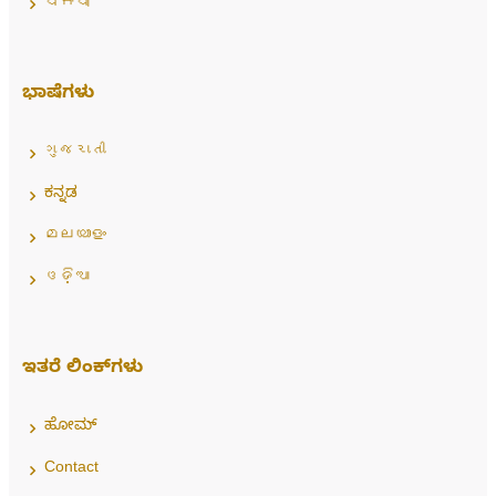
ਪੰਜਾਬੀ
ಭಾಷೆಗಳು
ગુજરાતી
ಕನ್ನಡ
മലയാളം
ଓଡ଼ିଆ
ಇತರೆ ಲಿಂಕ್‌ಗಳು
ಹೋಮ್
Contact