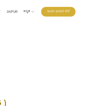
ಕನ್ನಡ
ಇಂದು ಇಂಧನ ಬೆಲೆ
T
JAIPUR
 )