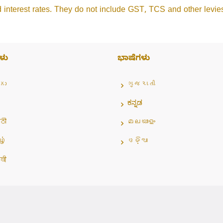
d interest rates. They do not include GST, TCS and other levies
ಳು
ಭಾಷೆಗಳು
గు
ગુજરાતી
ಕನ್ನಡ
ठी
മലയാളം
ழ்
ଓଡ଼ିଆ
ਬੀ