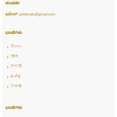
ಸಂಪರ್ಕ
ಇಮೇಲ್:
goldsrate@gmail.com
ಭಾಷೆಗಳು
తెలుగు
বাংলা
मराठी
தமிழ்
ਪੰਜਾਬੀ
ಭಾಷೆಗಳು