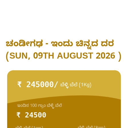
ಚಂಡೀಗಢ - ಇಂದು ಚಿನ್ನದ ದರ
(SUN, 09TH AUGUST 2026 )
₹ 245000/
ಬೆಳ್ಳಿ ಬೆಲೆ (1Kg)
ಇಂದಿನ 100 ಗ್ರಾಂ ಬೆಳ್ಳಿ ಬೆಲೆ
₹ 24500