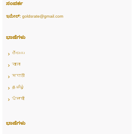
ಸಂಪರ್ಕ
ಇಮೇಲ್:
goldsrate@gmail.com
ಭಾಷೆಗಳು
తెలుగు
বাংলা
मराठी
தமிழ்
ਪੰਜਾਬੀ
ಭಾಷೆಗಳು