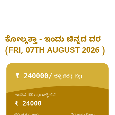
ಕೋಲ್ಕತ್ತಾ - ಇಂದು ಚಿನ್ನದ ದರ
(FRI, 07TH AUGUST 2026 )
₹ 240000/
ಬೆಳ್ಳಿ ಬೆಲೆ (1Kg)
ಇಂದಿನ 100 ಗ್ರಾಂ ಬೆಳ್ಳಿ ಬೆಲೆ
₹ 24000