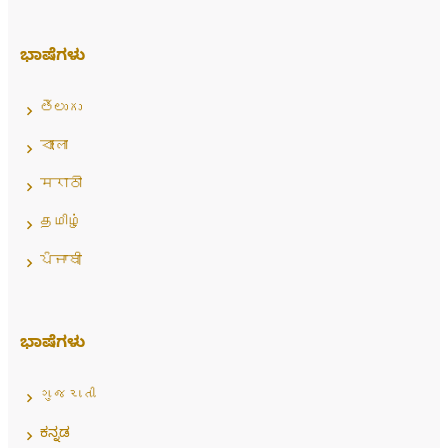
ಭಾಷೆಗಳು
తెలుగు
বাংলা
मराठी
தமிழ்
ਪੰਜਾਬੀ
ಭಾಷೆಗಳು
ગુજરાતી
ಕನ್ನಡ