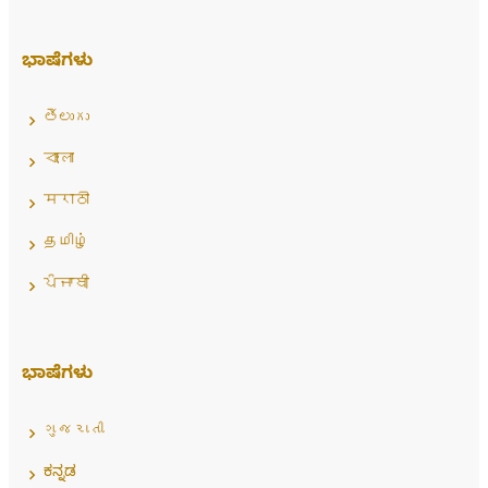
ಭಾಷೆಗಳು
తెలుగు
বাংলা
मराठी
தமிழ்
ਪੰਜਾਬੀ
ಭಾಷೆಗಳು
ગુજરાતી
ಕನ್ನಡ