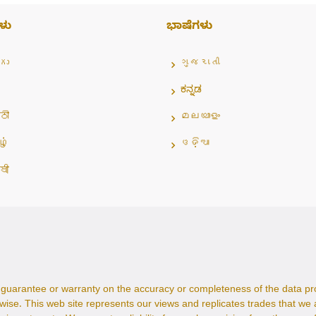
ಳು
ಭಾಷೆಗಳು
గు
ગુજરાતી
ಕನ್ನಡ
ठी
മലയാളം
ழ்
ଓଡ଼ିଆ
ਬੀ
guarantee or warranty on the accuracy or completeness of the data prov
wise. This web site represents our views and replicates trades that we