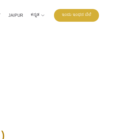
ಕನ್ನಡ
ಇಂದು ಇಂಧನ ಬೆಲೆ
T
JAIPUR
)