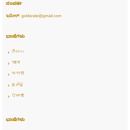
ಸಂಪರ್ಕ
ಇಮೇಲ್:
goldsrate@gmail.com
ಭಾಷೆಗಳು
తెలుగు
বাংলা
मराठी
தமிழ்
ਪੰਜਾਬੀ
ಭಾಷೆಗಳು