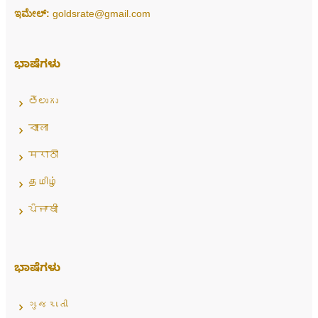
ಇಮೇಲ್:
goldsrate@gmail.com
ಭಾಷೆಗಳು
తెలుగు
বাংলা
मराठी
தமிழ்
ਪੰਜਾਬੀ
ಭಾಷೆಗಳು
ગુજરાતી