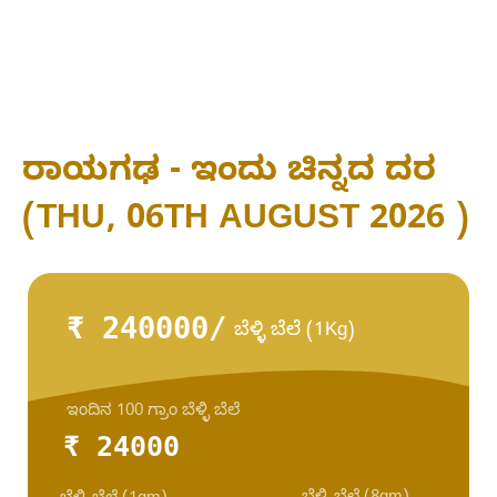
ರಾಯಗಢ - ಇಂದು ಚಿನ್ನದ ದರ
(THU, 06TH AUGUST 2026 )
₹ 240000/
ಬೆಳ್ಳಿ ಬೆಲೆ (1Kg)
ಇಂದಿನ 100 ಗ್ರಾಂ ಬೆಳ್ಳಿ ಬೆಲೆ
₹ 24000