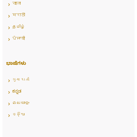
বাংলা
मराठी
தமிழ்
ਪੰਜਾਬੀ
ಭಾಷೆಗಳು
ગુજરાતી
ಕನ್ನಡ
മലയാളം
ଓଡ଼ିଆ