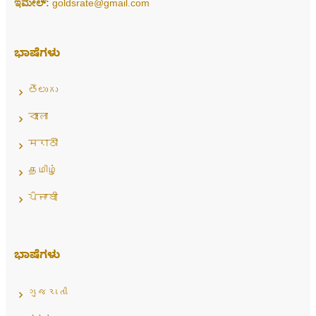
ಇಮೇಲ್:
goldsrate@gmail.com
ಭಾಷೆಗಳು
తెలుగు
বাংলা
मराठी
தமிழ்
ਪੰਜਾਬੀ
ಭಾಷೆಗಳು
ગુજરાતી