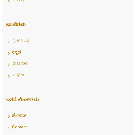
ਪੰਜਾਬੀ
ಭಾಷೆಗಳು
ગુજરાતી
ಕನ್ನಡ
മലയാളം
ଓଡ଼ିଆ
ಇತರೆ ಲಿಂಕ್‌ಗಳು
ಹೋಮ್
Contact