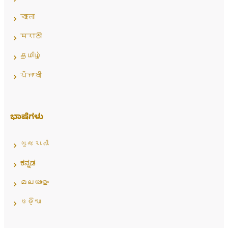
বাংলা
मराठी
தமிழ்
ਪੰਜਾਬੀ
ಭಾಷೆಗಳು
ગુજરાતી
ಕನ್ನಡ
മലയാളം
ଓଡ଼ିଆ